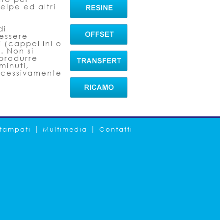
felpe ed altri
di
essere
ti (cappellini o
. Non si
produrre
minuti,
ccessivamente
|
|
tampati
Multimedia
Contatti