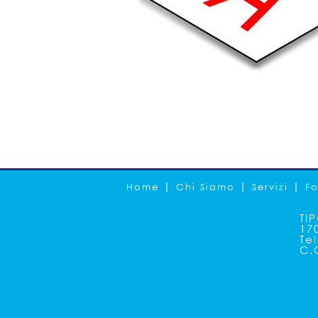
|
|
|
Home
Chi Siamo
Servizi
Fo
TI
17
Te
C.