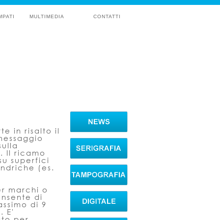
MPATI
MULTIMEDIA
CONTATTI
 in risalto il
 messaggio
sulla
. Il ricamo
su superfici
lindriche (es.
r marchi o
onsente di
ssimo di 9
. E'
ato per