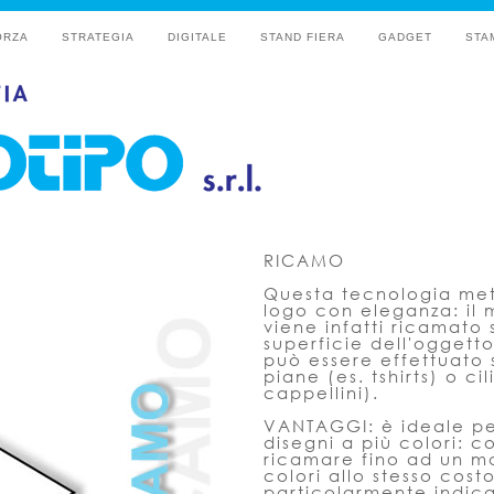
ORZA
STRATEGIA
DIGITALE
STAND FIERA
GADGET
STA
RICAMO
Questa tecnologia mette
logo con eleganza: il
viene infatti ricamato 
superficie dell'oggetto
può essere effettuato 
piane (es. tshirts) o ci
cappellini).
VANTAGGI: è ideale pe
disegni a più colori: c
ricamare fino ad un ma
colori allo stesso costo
particolarmente indic