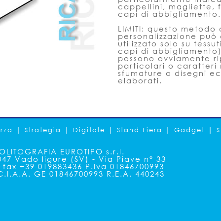
cappellini, magliette, 
capi di abbigliamento.
LIMITI: questo metodo 
personalizzazione può 
utilizzato solo su tessu
capi di abbigliamento)
possono ovviamente ri
particolari o caratteri 
sfumature o disegni e
elaborati.
|
|
|
|
|
rza
Strategia
Digitale
Stand Fiera
Gadget
S
POLITOGRAFIA EUROTIPO s.r.l.
047 Vado ligure (SV) - Via Piave n° 33
l-fax +39 019883436 P.Iva 01846700993
C.I.A.A. GE 01846700993 R.E.A. 440243